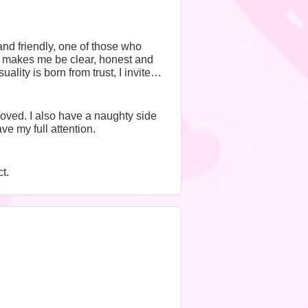
nd friendly, one of those who
It makes me be clear, honest and
lity is born from trust, I invite
oved. I also have a naughty side
e my full attention.
t.