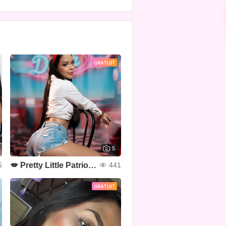
GRATUIT
5
💋 Pretty Little Patriot 💙❤🤍✨
5
441
GRATUIT