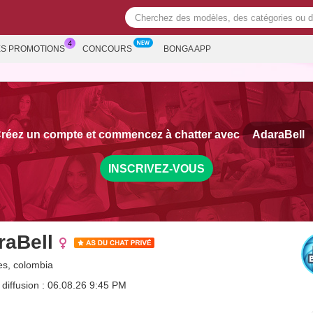
ES PROMOTIONS
CONCOURS
BONGA APP
réez un compte et commencez à chatter avec
AdaraBell
INSCRIVEZ-VOUS
raBell
s, colombia
 diffusion : 06.08.26 9:45 PM