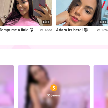
1
1
Tempt me a little 😘
Adara its here! 🥰
1333
129
55 Jetons