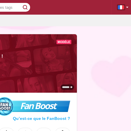
!
Fan Boost
Qu’est-ce que le FanBoost ?