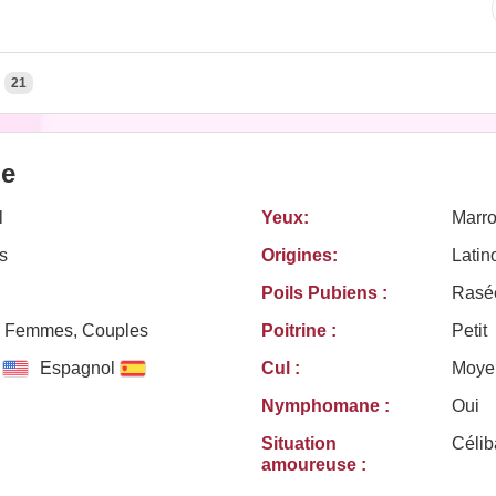
21
le
l
Yeux:
Marr
s
Origines:
Latin
Poils Pubiens :
Rasé
 Femmes, Couples
Poitrine :
Petit
Espagnol
Cul :
Moye
Nymphomane :
Oui
Situation
Célib
amoureuse :