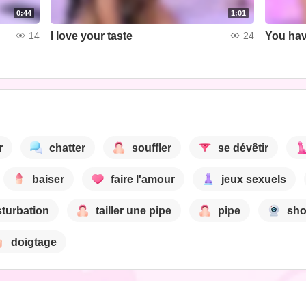
0:44
1:01
I love your taste
You have
14
24
r
chatter
souffler
se dévêtir
baiser
faire l'amour
jeux sexuels
turbation
tailler une pipe
pipe
sh
doigtage