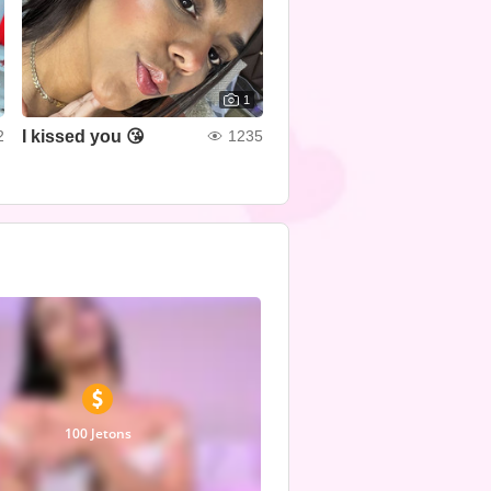
1
I kissed you 😘
2
1235
100 Jetons