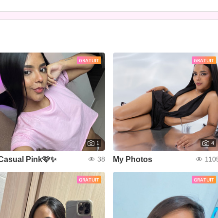
GRATUIT
GRATUIT
1
4
Casual Pink🩷✨
My Photos
38
110
GRATUIT
GRATUIT