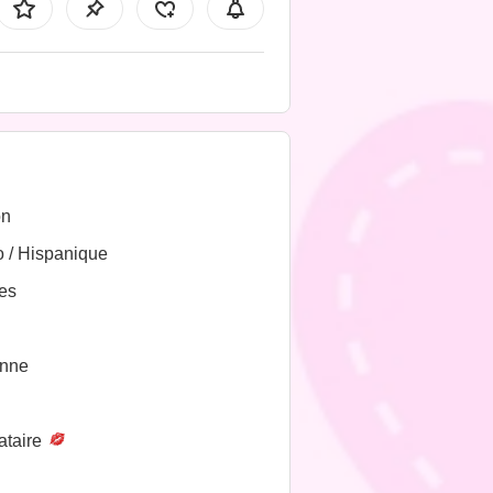
on
o / Hispanique
es
nne
ataire