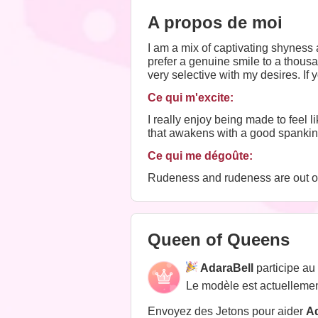
A propos de moi
I am a mix of captivating shyness
prefer a genuine smile to a thous
very selective with my desires. If 
you to meet me.
Ce qui m'excite:
I really enjoy being made to feel
that awakens with a good spanking
Ce qui me dégoûte:
Rudeness and rudeness are out of 
Queen of Queens
AdaraBell
participe a
Le modèle est actuellemen
Envoyez des Jetons pour aider
Ad