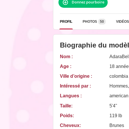
Donnez pourboire
PROFIL
PHOTOS
50
VIDÉOS
Biographie du modè
Nom :
AdaraBel
Age :
18 année
Ville d’origine :
colombia
Intéressé par :
Hommes,
Langues :
american
Taille:
5'4"
Poids:
119 lb
Cheveux:
Brunes