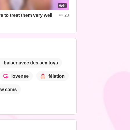
0:44
 to treat them very well
23
baiser avec des sex toys
lovense
félation
ow cams