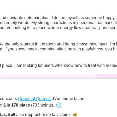
 and enviable determination. I define myself as someone happy a
and empty words. My strong character is my personal hallmark; 
you are looking for a place where energy flows naturally and sensua
 like the only woman in the room and being shown how much I'm l
. If you know how to combine affection with playfulness, you hav
place. I am looking for users who know how to treat with respec
u concours
Queen of Queens
d’Amérique latine.
t à la
178 place
(733 points).
araBell
à se rapprocher de la
victoire !