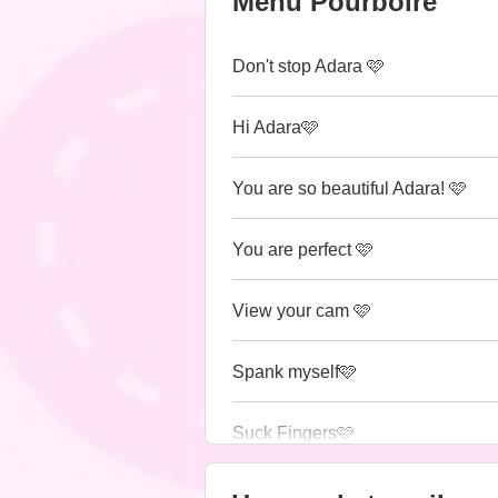
Menu Pourboire
Don't stop Adara 🩷
Hi Adara🩷
You are so beautiful Adara! 🩷
You are perfect 🩷
View your cam 🩷
Spank myself🩷
Suck Fingers🩷