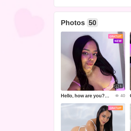
Photos
50
GRATUIT
1
Hello, how are you?💞🧸
40
GRATUIT